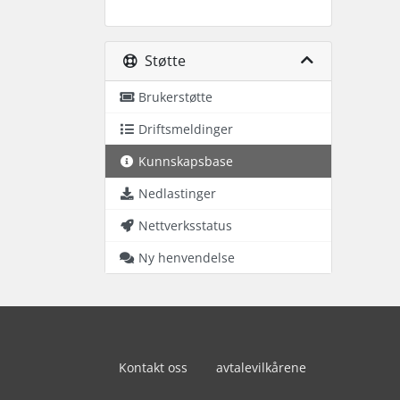
Støtte
Brukerstøtte
Driftsmeldinger
Kunnskapsbase
Nedlastinger
Nettverksstatus
Ny henvendelse
Kontakt oss
avtalevilkårene