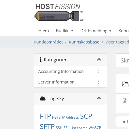
Hjem
Butikk
Driftsmeldinger
Kunn
Kundeområdet
Kunnskapsbase
Viser tagged
Kategorier
Accounting Information
2
Server Information
6
Tag-sky
FTP
SCP
HSTS
IP Address
« 
SFTP
SSH
SSL
Username
WinSCP