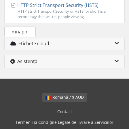
HTTP Strict Transport Security (HSTS)
HTTP Strict Transport Security or HSTS for short is a
teconology that will tell people viewing...
« înapoi
Etichete cloud
Asistență
Română / $ AUD
Contact
Termenii și Condițiile Legale de livrare a Serviciilor